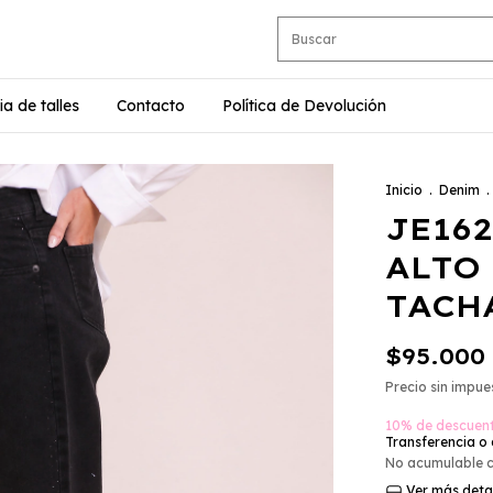
ia de talles
Contacto
Política de Devolución
Inicio
.
Denim
.
JE16
ALTO
TACH
$95.000
Precio sin impu
10% de descuen
Transferencia o
No acumulable 
Ver más deta