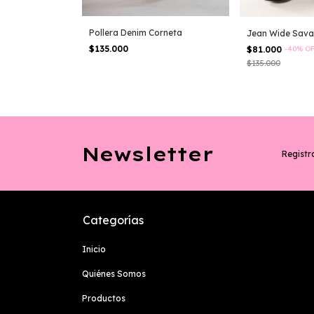
Pollera Denim Corneta
Jean Wide Sav
$135.000
$81.000
-
40
%
O
$135.000
Newsletter
Registra
Categorías
Inicio
Quiénes Somos
Productos