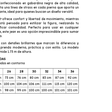
 Confeccionado en gabardina negra de alta calidad,
nta una línea de strass en cada pierna que aporta un
egante, ideal para quienes buscan un diseño versátil.
t
ofrece confort y libertad de movimiento, mientras
tá pensada para estilizar la figura, realzando tu
rificar comodidad. Perfecto para usar en cualquier
, este jean es una opción imprescindible para sumar
a.
con detalles brillantes que marcan la diferencia y
 prenda moderna, práctica y con estilo. La modelo
y mide 1.73 m de altura.
IDAS
adas en conto
rno
26
28
30
32
34
36
m
73 cm
76 cm
80 cm
83 cm
87 cm
92 cm
m
100 cm
104 cm
106 cm
111 cm
115 cm
120 cm
m
98 cm
99 cm
100 cm
100 cm
101 cm
101 cm