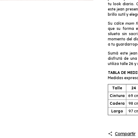
tu look diario.
este jean prese
brillo sutil y el
Su calce
mom fi
que su forma es
silueta sin sac
momento del día
a tu guardarrop
Sumá este jean 
disfrutá de una
utiliza talle 26 
TABLA DE MED
M
edid
as expres
Talle
24
Cintura
69 c
Cadera
98 c
Largo
97 c
Compartir