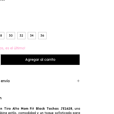
28
30
32
34
36
as, es el último!
 envío
n
n Tiro Alto Mom Fit Black Tachas JE1628
, una
ina estilo, comodidad y un toque sofisticado para