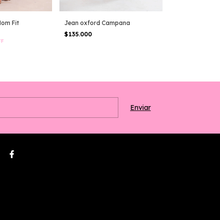
Mom Fit
Jean oxford Campana
Jean Xwide leg 
$135.000
$120.000
FF