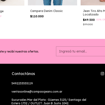
Campera Denim Classic
Jean Tiro Alto 
age
Localizado
$110.000
FF
$49.500
-
50
%
O
$99.000
te y recibí nuestras ofertas.
Contactános
5492233555119
ventasonline@compassjeans.com.ar
Sucursales Mar del Plata : Güemes 3125/ Santiago del
Estero 1732 / OUTLET: Juan B Justo 1042.