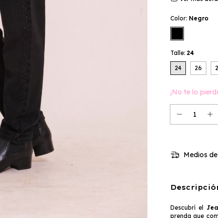
Color:
Negro
Talle:
24
24
26
¡No te lo pierd
Medios de
Descripció
Descubrí el
Jea
prenda que comb