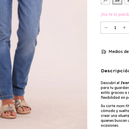
24
26
¡No te lo pierd
Medios de
Descripció
Descubrí el
Jean
para tu guardar
estilo gracias a
flexibilidad sin 
Su corte
mom fit
cómodo y suelto
crear una siluet
quienes buscan u
ocasiones.