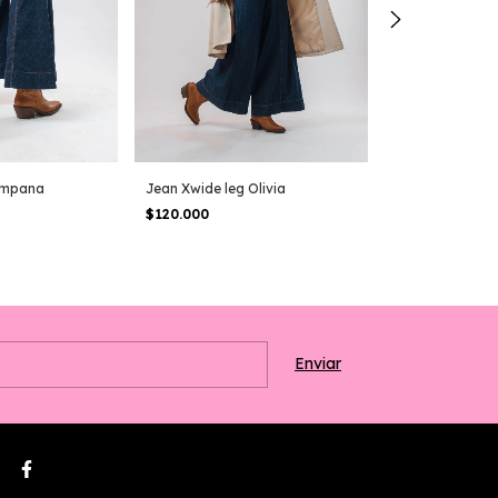
ampana
Jean Xwide leg Olivia
Chaqueta Denim
$120.000
$110.000