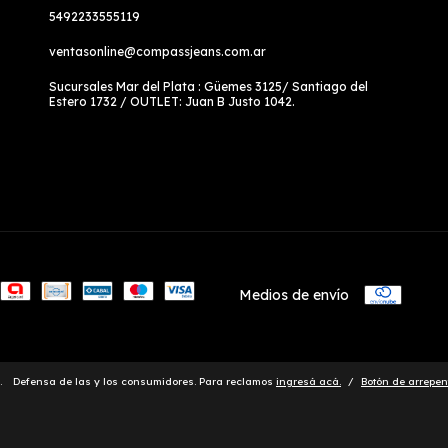
5492233555119
ventasonline@compassjeans.com.ar
Sucursales Mar del Plata : Güemes 3125/ Santiago del
Estero 1732 / OUTLET: Juan B Justo 1042.
Medios de envío
.
Defensa de las y los consumidores. Para reclamos
ingresá acá.
/
Botón de arrepen