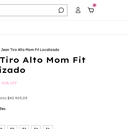
0
Jean Tiro Alto Mom Fit Localizado
Tiro Alto Mom Fit
izado
-
50
%
OFF
estos
$40.909,09
lles