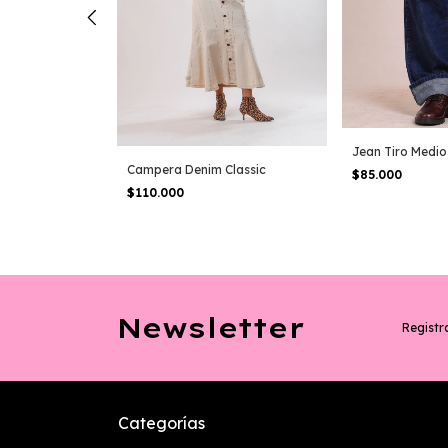
Jean Tiro Medio
rdina Diamante
Campera Denim Classic
$85.000
FF
$110.000
Newsletter
Registra
Categorías