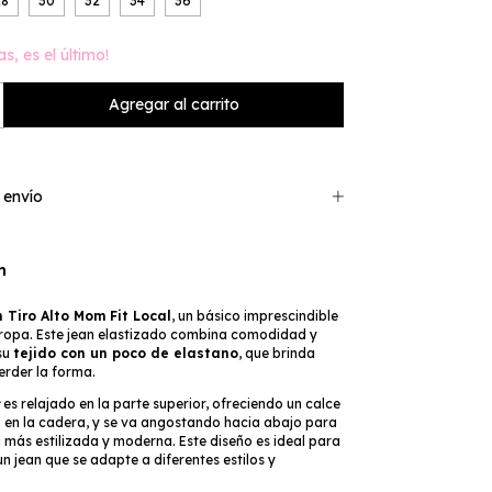
28
30
32
34
36
as, es el último!
 envío
n
 Tiro Alto Mom Fit Local
, un básico imprescindible
ropa. Este jean elastizado combina comodidad y
 su
tejido con un poco de elastano
, que brinda
perder la forma.
es relajado en la parte superior, ofreciendo un calce
 en la cadera, y se va angostando hacia abajo para
a más estilizada y moderna. Este diseño es ideal para
n jean que se adapte a diferentes estilos y